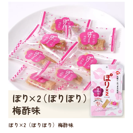
ぽり×2（ぽりぽり）梅酢味