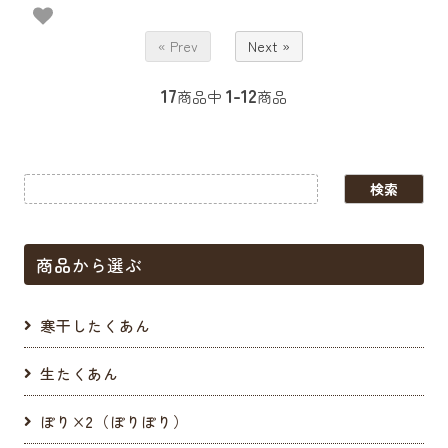
« Prev
Next »
17
1-12
商品中
商品
商品から選ぶ
寒干したくあん
生たくあん
ぽり×2（ぽりぽり）