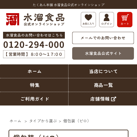
たくあん本舗 水溜食品公式オンラインショップ
ホーム
当店について
特集
商品一覧
ご利用ガイド
店舗情報
ホーム
>
タイプから選ぶ
>
個包装（ピロ）