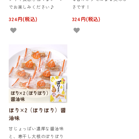
でお楽しみください♪
さです！
324円(税込)
324円(税込)
ぽり×2（ぽりぽり）醤
油味
甘じょっぱい濃厚な醤油味
と、寒干し大根のぽりぽり