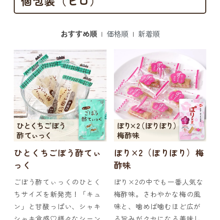
個包装（ピロ）
おすすめ順
|
価格順
|
新着順
ひとくちごぼう酢てぃ
ぽり×2（ぽりぽり）梅
っく
酢味
ごぼう酢てぃっくのひとく
ぽり×2の中でも一番人気な
ちサイズを新発売！「キュ
梅酢味。さわやかな梅の風
ン」と甘酸っぱい、シャキ
味と、噛めば噛むほど広が
シャキ食感♡様々なシーン
る旨みがクセになる美味し