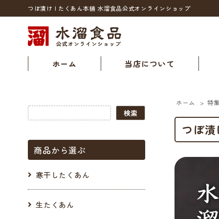
つぼ漬け | たくあん本舗 水溜食品公式オンラインショップ
ホーム
当店について
ホーム
>
特
つぼ漬
商品から選ぶ
寒干したくあん
生たくあん