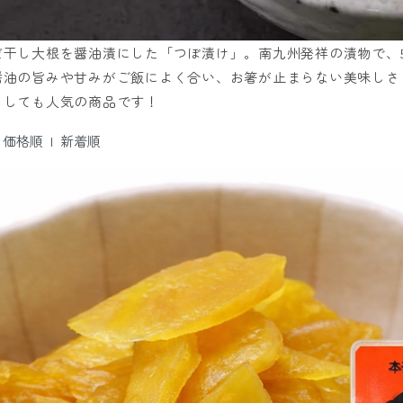
だ干し大根を醤油漬にした「つぼ漬け」。南九州発祥の漬物で、5
醤油の旨みや甘みがご飯によく合い、お箸が止まらない美味しさ
としても人気の商品です！
|
価格順
|
新着順