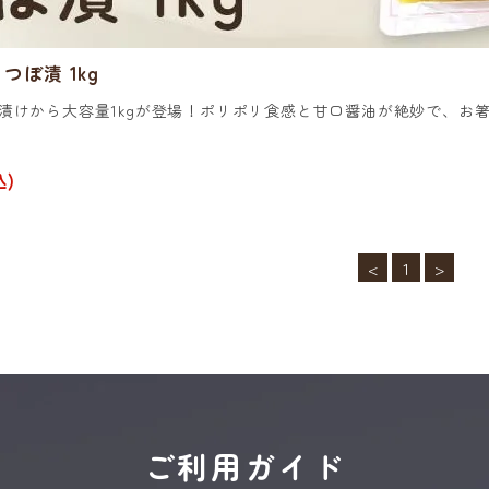
つぼ漬 1kg
漬けから大容量1kgが登場！ポリポリ食感と甘口醤油が絶妙で、お
込)
<
1
>
ご利用ガイド