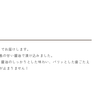
りでお届けします。
島の甘い醤油で漬け込みました。
、醤油のしっかりとした味わい、パリッとした歯ごたえ
が止まりません！