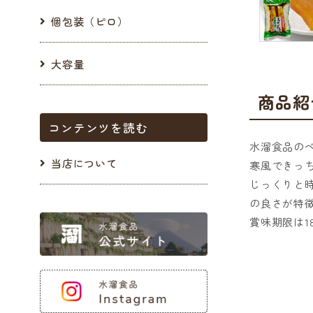
個包装（ピロ）
大容量
商品紹
コンテンツを読む
水溜食品の
当店について
寒風できっ
じっくりと
の良さが特
賞味期限は1